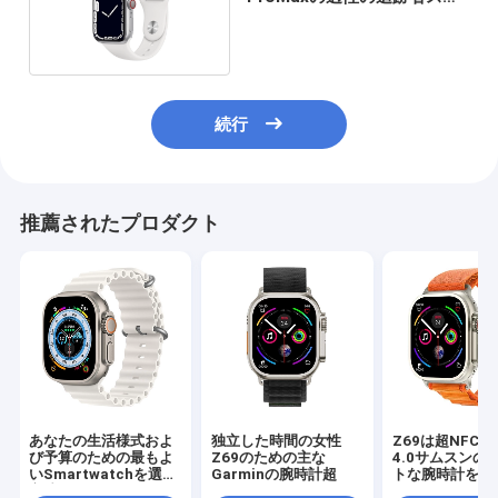
ートウォッチ
続行
推薦されたプロダクト
あなたの生活様式およ
独立した時間の女性
Z69は超NFC
び予算のための最もよ
Z69のための主な
4.0サムスンの
いSmartwatchを選ぶ
Garminの腕時計超
トな腕時計を叫
方法