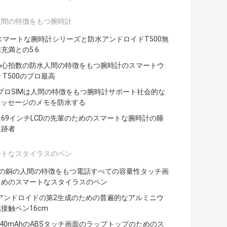
人間の特徴をもつ腕時計
スマートな腕時計シリーズと防水アンドロイドT500無
充満との5 6
の心拍数の防水人間の特徴をもつ腕時計のスマートウ
 T500のプロ最高
0プロSIMは人間の特徴をもつ腕時計サポート社会的な
メッセージのメモを防水する
 1.69インチLCDの先輩のためのスマートな腕時計の睡
追跡者
ートなスタイラスのペン
mの銅の人間の特徴をもつ電話すべての容量性タッチ画
ためのスマートなスタイラスのペン
3アンドロイドの第2生成のための普遍的なアルミニウ
接触ペン16cm
V 140mAhのABSタッチ画面のラップトップのためのス