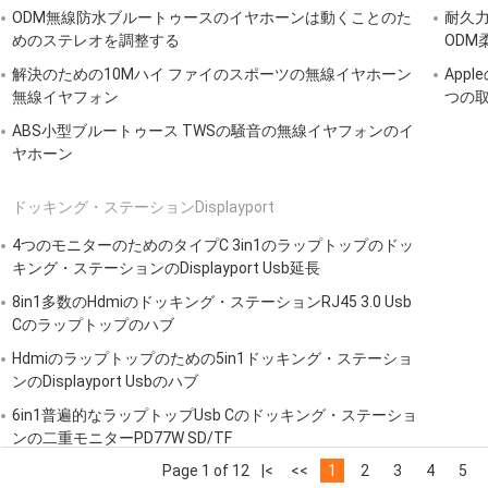
ODM無線防水ブルートゥースのイヤホーンは動くことのた
耐久
めのステレオを調整する
ODM
解決のための10Mハイ ファイのスポーツの無線イヤホーン
App
無線イヤフォン
つの
ABS小型ブルートゥース TWSの騒音の無線イヤフォンのイ
ヤホーン
ドッキング・ステーションDisplayport
4つのモニターのためのタイプC 3in1のラップトップのドッ
キング・ステーションのDisplayport Usb延長
8in1多数のHdmiのドッキング・ステーションRJ45 3.0 Usb
Cのラップトップのハブ
Hdmiのラップトップのための5in1ドッキング・ステーショ
ンのDisplayport Usbのハブ
6in1普遍的なラップトップUsb Cのドッキング・ステーショ
ンの二重モニターPD77W SD/TF
Page 1 of 12
|<
<<
1
2
3
4
5