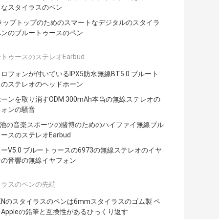
トなスタイラスのペン
Mラップトップのためのスマートなデジタルのスタイラ
ペンのブルートゥースのペン
トゥースのステレオEarbud
ロフォンが付いているIPX5防水無線BT5.0 ブルート
スのステレオのヘッドホーン
ーンを取り消すODM 300mAh本当の無線ステレオの
フォンの騒音
電池の音楽スポーツの賭博のためのハイファイ無線ブル
ースのステレオEarbud
ーV5.0 ブルートゥースの6973の無線ステレオのイヤ
ンの音響の無線イヤフォン
イラスのペンの先端
GENのスタイラスのペンは6mmスタイラスのゴム製 ペ
Appleの鉛筆と互換性があるひっくり返す