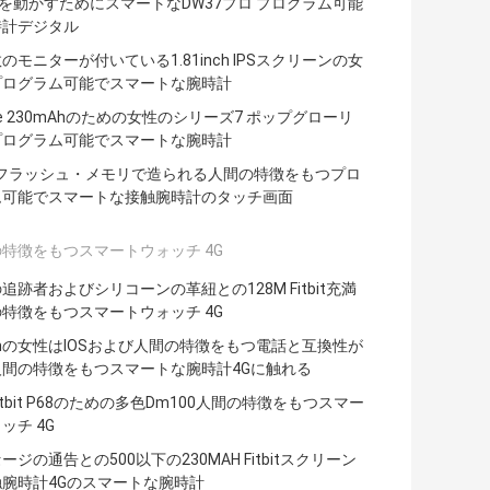
.0を動かすためにスマートなDW37プロ プログラム可能
時計デジタル
のモニターが付いている1.81inch IPSスクリーンの女
プログラム可能でスマートな腕時計
one 230mAhのための女性のシリーズ7 ポップグローリ
プログラム可能でスマートな腕時計
のフラッシュ・メモリで造られる人間の特徴をもつプロ
ム可能でスマートな接触腕時計のタッチ画面
特徴をもつスマートウォッチ 4G
追跡者およびシリコーンの革紐との128M Fitbit充満
特徴をもつスマートウォッチ 4G
mの女性はIOSおよび人間の特徴をもつ電話と互換性が
人間の特徴をもつスマートな腕時計4Gに触れる
itbit P68のための多色Dm100人間の特徴をもつスマー
ッチ 4G
ージの通告との500以下の230MAH Fitbitスクリーン
腕時計4Gのスマートな腕時計