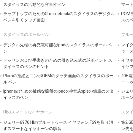
スタイラスの活動的な容量性ペン
マー
ラップトップのためのChromebookのスタイラスのデジタル
PO
ペンを引くタッチ画面
スの
スタイラスのボール ペン
ブルー
デジタル先端の再充電可能なIpadのスタイラスのボール ペ
マイク
ン
ゥー
デッサンおよび手書きのための引き込み式の球ポイント ス
イヤホ
タイラスのペンのヒント
イヤ
Plamの拒絶とコンボOEMのタッチ画面のスタイラスのボー
40H
ル ペン
ートゥ
iphoneのための敏感な吸盤のIpadの空気Appleの鉛筆のスタ
ジェリ
イラスのペン
ホー
HIのスマートなイヤホーン
スタ
ジェリー6976 HIのブルートゥース イヤフォン F69を取り消
第2 
すスマートなイヤホーンの騒音
ン先を