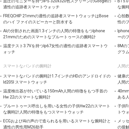
血圧のモニターを持つIPS 320x320色スクリーンのGoogleの
BT5
適性の追跡者スマートウォッチ
な腕
FREQCHIP 21mmの適性の追跡者スマートウォッチはBose
心拍数
のハイ ファイのスピーカーと防水する
性の
AIの分割された画面1.3インチの人間の特徴をもつIphone
Iph
21mmのためのスマートなブルートゥースの腕時計
ーの
温度テスト3.7Vを持つIp67女性の適性の追跡者スマートウ
8M
ォッチ
グラ
スマートなバンドの腕時計
人間の
スマートなバンドの腕時計1.7インチのHDのアンドロイドの
健康の
Id205l スマートウォッチ
人間の
温度検出器が付いている150mAh人間の特徴をもつ手首の
40m
Hw 22のスマートな腕時計
ある
ブルートゥース呼出しを用いる女性の子供Hw22のスマート
子供F
な腕時計人間の特徴をもつスマートウォッチ
トウォ
ECGおよびAIの声ので造られるを用いるスマートな腕時計と
メッセ
適性の男性用M26助手
の接触