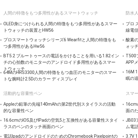
人間の特徴をもつ多用性があるスマートウォッチ
防水
OLED身につけられる人間の特徴をもつ多用性があるスマー
プロ 
トウォッチの装置とHW56
線電信
プロスマートウォッチシリーズ6 Wearfitと人間の特徴をも
酸素
つ多用性があるHw56
ォッチ
BT5.2 ブルートゥースの電話をかけることを用いる1.82イン
T50
チの心拍数のモニターのアンドロイド多用性があるスマー
APP
トウォッチ
16M
64MのHRS3300人間の特徴をもつ血圧のモニターのスマー
眠の
トな腕時計2.5Dのカラー ディスプレイ
活動的な容量性ペン
スマ
Appleの鉛筆の先端140mAhの第2世代別スタイラスの活動
16c
的な容量性ペン
面の
16.6cmのIOS及びIPadの空気5と互換性がある容量性スタイ
JB0
ラスのペンのタッチ画面のペン
ム電話
電話IpadのアンドロイドのためのChromebook Pixelpointの
3.7