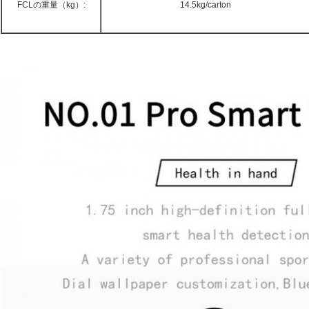
FCLの重量（kg）:
14.5kg/carton