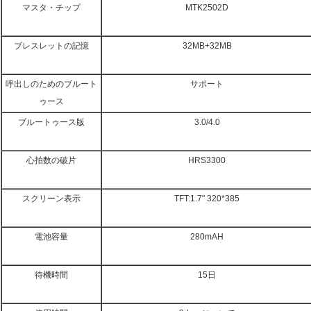
マスタ・チップ
MTK2502D
ブレスレットの記憶
32MB+32MB
呼出しのためのブルート
サポート
ゥース
ブルートゥース版
3.0/4.0
心拍数の破片
HRS3300
スクリーン表示
TFT:1.7" 320*385
電池容量
280mAH
待機時間
15日