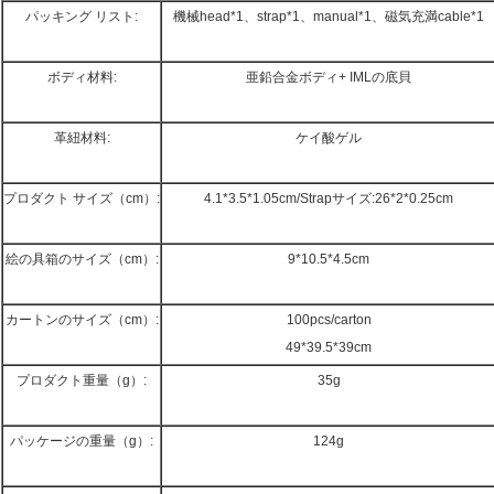
パッキング リスト:
機械head*1、strap*1、manual*1、磁気充満cable*1
ボディ材料:
亜鉛合金ボディ+ IMLの底貝
革紐材料:
ケイ酸ゲル
プロダクト サイズ（cm）:
4.1*3.5*1.05cm/Strapサイズ:26*2*0.25cm
絵の具箱のサイズ（cm）:
9*10.5*4.5cm
カートンのサイズ（cm）:
100pcs/carton
49*39.5*39cm
プロダクト重量（g）:
35g
パッケージの重量（g）:
124g