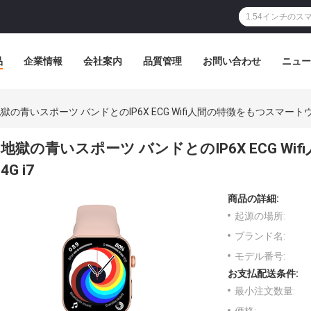
品
企業情報
会社案内
品質管理
お問い合わせ
ニュー
獄の青いスポーツ バンドとのIP6X ECG Wifi人間の特徴をもつスマートウォ
地獄の青いスポーツ バンドとのIP6X ECG W
4G i7
商品の詳細:
起源の場所:
ブランド名:
モデル番号:
お支払配送条件:
最小注文数量: