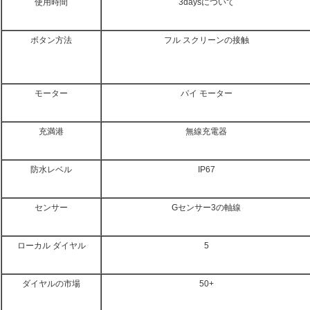
使用時間
3daysについて
ボタン方法
フル スクリーンの接触
モーター
パイ モーター
充満港
無線充電器
防水レベル
IP67
センサー
Gセンサー3の軸線
ローカル ダイヤル
5
ダイヤルの市場
50+