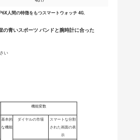
4G i7
IP6X人間の特徴をもつスマートウォッチ 4G
,
獄の青いスポーツ バンドと腕時計に合った
さい
機能変数
基本的
ダイヤルの市場
スマートな分割
な機能
された画面の表
示