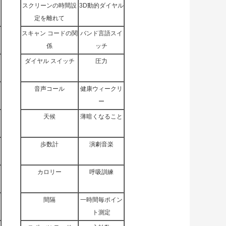
スクリーンの時間設
3D動的ダイヤル
定を離れて
スキャン コードの関
バンド言語スイ
係
ッチ
ダイヤル スイッチ
圧力
音声コール
健康ウィークリ
ー
天候
薄暗くなること
歩数計
演劇音楽
カロリー
呼吸訓練
間隔
一時間毎ポイン
ト測定