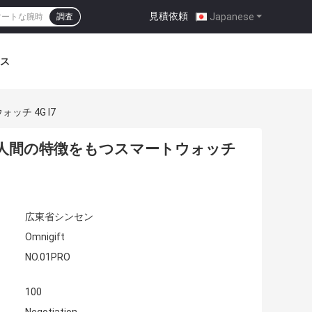
見積依頼
|
Japanese
調査
ス
ッチ 4G I7
ifi人間の特徴をもつスマートウォッチ
広東省シンセン
Omnigift
NO.01PRO
100