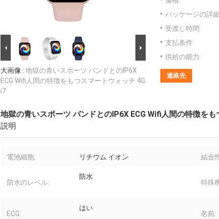
価格:
パッケージの詳細
受渡し時間:
支払条件:
供給の能力:
大画像 :
地獄の青いスポーツ バンドとのIP6X
連絡先
ECG Wifi人間の特徴をもつスマートウォッチ 4G
i7
地獄の青いスポーツ バンドとのIP6X ECG Wifi人間の特徴をも
説明
電池細胞:
リチウム イオン
結合
防水
防水のレベル:
特殊機
はい
ECG:
名前: