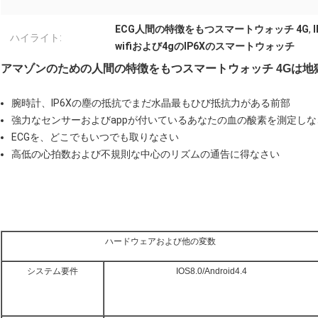
ECG人間の特徴をもつスマートウォッチ 4G
,
ハイライト:
wifiおよび4gのIP6Xのスマートウォッチ
アマゾンのための人間の特徴をもつスマートウォッチ 4Gは地
腕時計、IP6Xの塵の抵抗でまだ水晶最もひび抵抗力がある前部
強力なセンサーおよびappが付いているあなたの血の酸素を測定しな
ECGを、どこでもいつでも取りなさい
高低の心拍数および不規則な中心のリズムの通告に得なさい
ハードウェアおよび他の変数
システム要件
IOS8.0/Android4.4