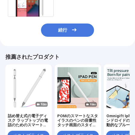
ートなスタイラスのペン
続行
推薦されたプロダクト
詰め替え式の電子ディ
POMのスマートなスタ
Omnigift Iph
スク ラップトップの電
イラスのペンの容量性
ンドロイドのた
話のためのスマートな
タッチ画面のスタイラ
動的なブルート
スタイラスのペン
ス
のスマートなス
スのペン