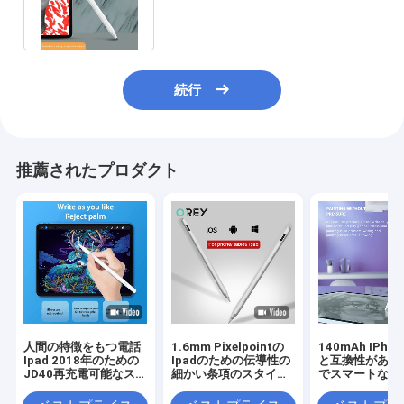
ドのための良い先端の接触ペン
続行
推薦されたプロダクト
人間の特徴をもつ電話
1.6mm Pixelpointの
140mAh IPhon
Ipad 2018年のための
Ipadのための伝導性の
と互換性がある
JD40再充電可能なス
細かい条項のスタイラ
でスマートなデ
タイラスの活動的な容
スのデジタルからす口
のスタイラスの
量性ペン